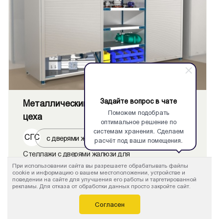
Задайте вопрос в чате
Металлический стеллаж с дверями для
Поможем подобрать
цеха
оптимальное решение по
системам хранения. Сделаем
СГС
с дверями жалюзи
расчёт под ваши помещения.
Стеллажи с дверями жалюзи для
производственного помещения или склада. На
При использовании сайта вы разрешаете обрабатывать файлы
cookie и информацию о вашем местоположении, устройстве и
металлический каркас из боковых рам и полок
поведении на сайте для улучшения его работы и таргетированной
рекламы. Для отказа от обработки данных просто закройте сайт.
установлены рольставни.
Согласен